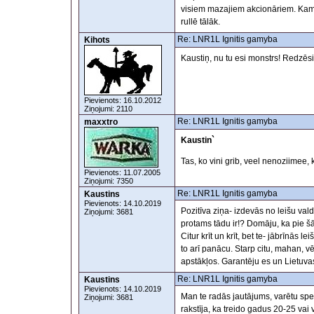
visiem mazajiem akcionāriem. Kam p
rullē tālāk.
Re: LNR1L Ignitis gamyba
Kihots
Kaustiņ, nu tu esi monstrs! Redzē
Pievienots: 16.10.2012
Ziņojumi: 2110
Re: LNR1L Ignitis gamyba
maxxtro
Kaustin`
Tas, ko vini grib, veel nenoziimee, 
Pievienots: 11.07.2005
Ziņojumi: 7350
Re: LNR1L Ignitis gamyba
Kaustins
Pievienots: 14.10.2019
Pozitīva ziņa- izdevās no leišu vald
Ziņojumi: 3681
protams tādu ir!? Domāju, ka pie š
Citur krīt un krīt, bet te- jābrīnās l
to arī panācu. Starp citu, mahan,
apstākļos. Garantēju es un Lietuva
Re: LNR1L Ignitis gamyba
Kaustins
Pievienots: 14.10.2019
Man te radās jautājums, varētu spec
Ziņojumi: 3681
rakstīja, ka treido gadus 20-25 vai 