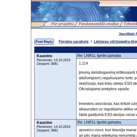
Jaunākais 
Forumu saraksts
/
Lietuvas vērtspapīru tir
Re: LNR1L Ignitis gamyba
Kaustins
Pievienots: 14.10.2019
1,114
Ziņojumi: 3681
Įmonių delistingavimą kritikuojanti 
atsižvelgiant į reguliuojamo turto, 
skaičiuoja, kad tokiu atveju ESO ak
Oficialiajame prekybos sąraše.
Investoru asociācija, kas kritizē 
atsaucoties uz regulējamo aktīvu v
šādā gadījumā ESO akcijas cenai 
Re: LNR1L Ignitis gamyba
Kaustins
Pievienots: 14.10.2019
apsveicu visus, kuri klausīja mana
Ziņojumi: 3681
arī pēc mana ieteikuma nenometa a