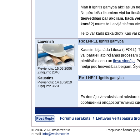
Man ir Ignitis gamyba akcijas un ne
Nu pēc leišu likumiem viņi tur ties
tiesvedības
par akcijām, kādā ve
kontā
?( mums te Latvijā shēma vi
Te to var kāds izskaidrot? Kas var p
Re: LNR1L Ignitis gamyba
Lauvinsh
Kaustin, bija tāda Lifosa (LFO1L). 
vai paralēli atpirkšanas procesam (
piedāvāto cenu un
tiesu vinnēja
. P
neilgi pēc tiesvedības beigām. Šķie
Pievienots: 15.05.2006
Ziņojumi: 2848
Re: LNR1L Ignitis gamyba
Kaustins
Pievienots: 14.10.2019
Ziņojumi: 3681
Es domāju virsraksts labi raksturo s
сообщений оподозрительных сде
Forumu saraksts
/
Lietuvas vērtspapīru tir
© 2004-2026 wallstreet.lv
Pārpublicēšanas gadīj
e-mail:
info@wallstreet.lv