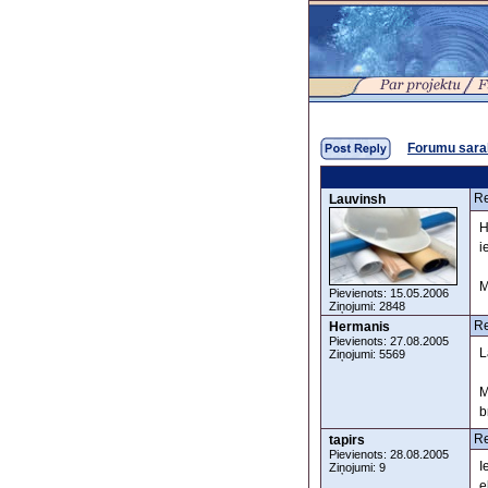
Forumu sara
Re
Lauvinsh
H
i
M
Pievienots: 15.05.2006
Ziņojumi: 2848
Re
Hermanis
Pievienots: 27.08.2005
L
Ziņojumi: 5569
M
b
Re
tapirs
Pievienots: 28.08.2005
I
Ziņojumi: 9
e