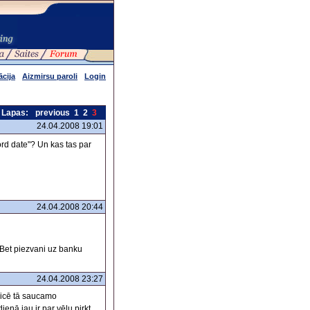
ācija
Aizmirsu paroli
Login
Lapas:
previous
1
2
3
24.04.2008 19:01
ord date"? Un kas tas par
24.04.2008 20:44
. Bet piezvani uz banku
24.04.2008 23:27
licē tā saucamo
enā jau ir par vēlu pirkt