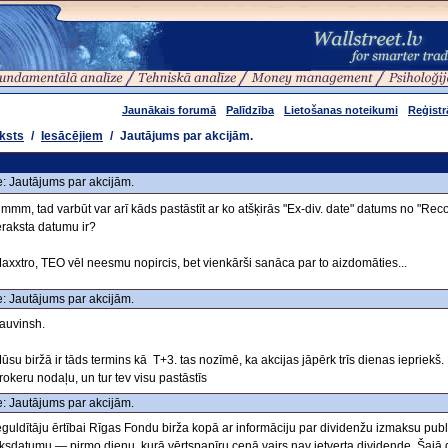
Jaunākais forumā
Palīdzība
Lietošanas noteikumi
Reģistr
ksts
/
Iesācējiem
/
Jautājums par akcijām.
: Jautājums par akcijām.
mmm, tad varbūt var arī kāds pastāstīt ar ko atšķirās "Ex-div. date" datums no "Rec
eraksta datumu ir?
axxtro, TEO vēl neesmu nopircis, bet vienkārši sanāca par to aizdomāties...
: Jautājums par akcijām.
auvinsh.
ūsu biržā ir tāds termins kā T+3. tas nozīmē, ka akcijas jāpērk trīs dienas iepriekš
rokeru nodaļu, un tur tev visu pastāstīs
: Jautājums par akcijām.
eguldītāju ērtībai Rīgas Fondu birža kopā ar informāciju par dividenžu izmaksu pub
ksdatumu — pirmo dienu, kurā vērtspapīru cenā vairs nav ietverta dividende. Šajā di