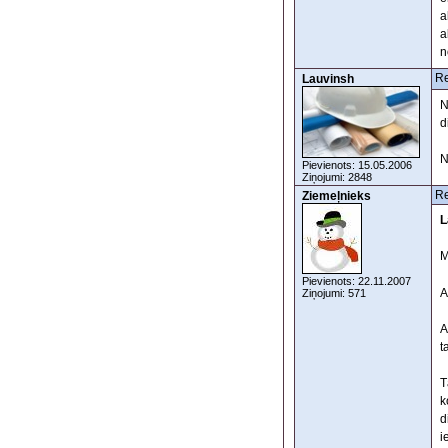
a
a
n
Re
Lauvinsh
N
d
N
Pievienots: 15.05.2006
Ziņojumi: 2848
Re
Ziemeļnieks
L
M
Pievienots: 22.11.2007
A
Ziņojumi: 571
A
t
T
k
d
i