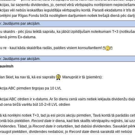
kcijas, lai saņemtu dividendes, jo, ņemot vērā vērtspapīru norēķiniem nepieciešam
kcijas vēl nebūs ieskaitītas ieguldītāja vērtspapīru kontā. Parasti eksdatums ir trīs 
orēķini par Rīgas Fondu biržā noslēgtiem darījumiem notiek trešajā dienā pēc da
: Jautājums par akcijām.
u skaidrs - pēc jūsu teiktā sapratu, ka jābūt izpildījušam noteikumam T+3 (notikuš
ienā pirms Ex-datuma.
u re - kaut kāda skaidrība radās, paldies visiem konsultantiem!
: Jautājums par akcijām.
auvinsh
an škiet, ka nav tā, kā esi sapratis
Manuprāt ir tā (piemērs):
kcija ABC pirmdien tirgojas pa 10 LVL
kcijai ABC otrdien ir x-datums. Ar šo dienu cenā vairs netiek iekļauta dividenžu daļa
ad cena biržā varētu būt 10-2=8 LVL otrdien
ā kā norēķini notiek T+3, tad ja esi pircis akciju pirmdien, Tavā kontā tā parādās cetu
ontā būs piektdien.
Record date
ir diena, kad tiek skatīts vērstpapīru reģistrs, lai 
ividendes. Tātad, ja
Record date
ir ceturtdien, tad dabūsi dividendes. Savukārt pēr
eraugot piektdien, dividendes nedabūsi, jo
Record date
dienā sarakstā vēl nebūsi