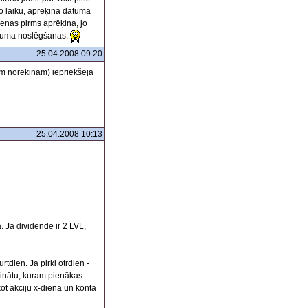
o laiku, aprēķina datumā
dienas pirms aprēķina, jo
rījuma noslēgšanas.
25.04.2008 09:20
am norēķinam) iepriekšējā
25.04.2008 10:13
. Ja dividende ir 2 LVL,
rtdien. Ja pirki otrdien -
uzzinātu, kuram pienākas
kot akciju x-dienā un kontā