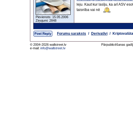
leju. Kaut kur lasīju, ka arī ASV eso
taisnība vai nē
Pievienots: 15.05.2006
Ziņojumi: 2848
Forumu saraksts
/
Derivatīvi
/
Kriptovalūt
© 2004-2026 wallstreet.lv
Pārpublicēšanas gadīj
e-mail:
info@wallstreet.lv