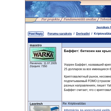
Jaunākais 
Forumu saraksts
/
Derivatīvi
/
Kriptovalūt
maxxtro
Баффет: биткоин как кры
Pievienots: 11.07.2005
Уоррен Баффет, назвавший крипто
Ziņojumi: 7350
25 долларов за все имеющиеся 
Криптовалютный рынок, несомнен
подпитываемый FOMO (страхом уп
разных направлениях, пишет Ya
Баффет считает, что с криптова
Re: Kriptovalūtas
Lauvinsh
Informācija, ka apgrozījumā varētu