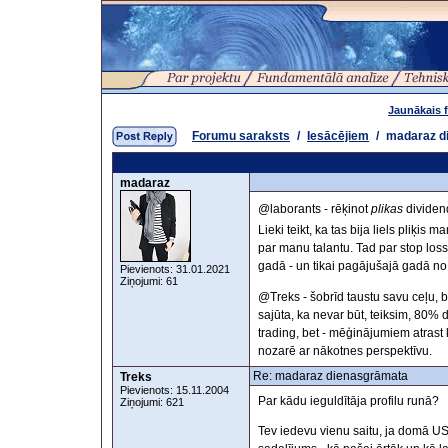
Jaunākais 
Forumu saraksts
/
Iesācējiem
/
madaraz d
madaraz
@laborants - rēķinot
plikas
dividen
Lieki teikt, ka tas bija liels pliķis
par manu talantu. Tad par stop los
gadā - un tikai pagājušajā gadā no
Pievienots: 31.01.2021
Ziņojumi: 61
@Treks - šobrīd taustu savu ceļu, b
sajūta, ka nevar būt, teiksim, 80%
trading, bet - mēģinājumiem atrast 
nozarē ar nākotnes perspektīvu.
Re: madaraz dienasgrāmata
Treks
Pievienots: 15.11.2004
Par kādu ieguldītāja profilu runā?
Ziņojumi: 621
Tev iedevu vienu saitu, ja domā US,