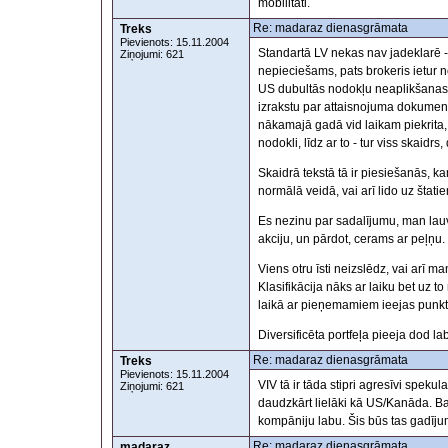
mobilitāti.
Re: madaraz dienasgrāmata
Treks
Pievienots: 15.11.2004
Standartā LV nekas nav jadeklarē 
Ziņojumi: 621
nepieciešams, pats brokeris ietur no
US dubultās nodokļu neaplikšanas 
izrakstu par attaisnojuma dokumentu
nākamajā gadā vid laikam piekrita,
nodokli, līdz ar to - tur viss skaid
Skaidrā tekstā tā ir piesiešanās,
normālā veidā, vai arī lido uz štati
Es nezinu par sadalījumu, man lauv
akciju, un pārdot, cerams ar peļņu.
Viens otru īsti neizslēdz, vai arī 
Klasifikācija nāks ar laiku bet uz to
laikā ar pieņemamiem ieejas punkt
Diversificēta portfeļa pieeja dod l
Re: madaraz dienasgrāmata
Treks
Pievienots: 15.11.2004
VIV tā ir tāda stipri agresīvi spekula
Ziņojumi: 621
daudzkārt lielāki kā US/Kanāda. B
kompāniju labu. Šis būs tas gadīju
Re: madaraz dienasgrāmata
madaraz