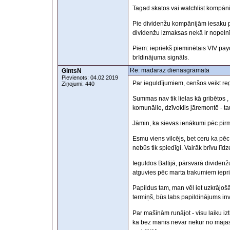
Tagad skatos vai watchlist kompāni
Pie dividenžu kompānijām iesaku pa
dividenžu izmaksas nekā ir nopelnīt
Piem: iepriekš pieminētais VIV pay
brīdinājuma signāls.
Re: madaraz dienasgrāmata
GintsN
Pievienots: 04.02.2019
Par ieguldījumiem, cenšos veikt re
Ziņojumi: 440
Summas nav tik lielas kā gribētos 
komunālie, dzīvoklis jāremontē - ta
Jāmin, ka sievas ienākumi pēc pir
Esmu viens vilcējs, bet ceru ka pēc
nebūs tik spiedīgi. Vairāk brīvu līdz
Ieguldos Baltijā, pārsvarā divide
atguvies pēc marta trakumiem iepr
Papildus tam, man vēl iet uzkrājo
termiņš, būs labs papildinājums inv
Par mašīnām runājot - visu laiku izt
ka bez manis nevar nekur no mājas i