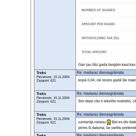
Gan jau līdz gada beigām kaut kas s
Re: madaraz dienasgrāmata
Treks
Pievienots: 15.11.2004
kopā 0.04, cik reizes gadā šie mak
Ziņojumi: 621
Re: madaraz dienasgrāmata
Treks
Pievienots: 15.11.2004
šim starp citu ir ieturēts nodoklis, c
Ziņojumi: 621
Re: madaraz dienasgrāmata
Treks
Pievienots: 15.11.2004
uzmanīgi nelasu
Bet ex-div date
Ziņojumi: 621
pirms šī datuma, lai varētu preten
Re: madaraz dienasgrāmata
Treks