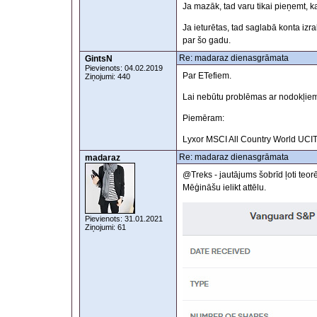
Ja mazāk, tad varu tikai pieņemt, ka 
Ja ieturētas, tad saglabā konta iz
par šo gadu.
Re: madaraz dienasgrāmata
GintsN
Pievienots: 04.02.2019
Par ETefiem.
Ziņojumi: 440
Lai nebūtu problēmas ar nodokļiem 
Piemēram:
Lyxor MSCI All Country World UCIT
Re: madaraz dienasgrāmata
madaraz
@Treks - jautājums šobrīd ļoti teo
Mēģināšu ielikt attēlu.
Pievienots: 31.01.2021
Ziņojumi: 61