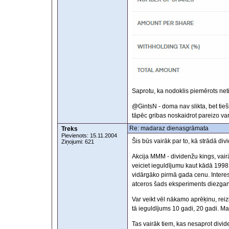
Saprotu, ka nodoklis piemērots net
@GintsN - doma nav slikta, bet ti
tāpēc gribas noskaidrot pareizo va
Re: madaraz dienasgrāmata
Treks
Pievienots: 15.11.2004
Šis būs vairāk par to, kā strādā divi
Ziņojumi: 621
Akcija MMM - dividenžu kings, vair
veiciet ieguldījumu kaut kādā 1998.
vidārgāko pirmā gada cenu. Interese
atceros šads eksperiments diezgan l
Var veikt vēl nākamo aprēķinu, reiz
tā ieguldījums 10 gadi, 20 gadi. Ma
Tas vairāk tiem, kas nesaprot div