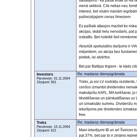
sadalījums - kā pašai ērtāk un kā la
vienā sektorā. Cits nekas nav, tomē
interesi, bet visām manām iegribā
pašreizējajiem cenas līmeņiem
Es pašlaik atļaujos mazliet ko riska
akcijas, skādi lielu nenodarīs, pat 
izskatītu. Bet noteikti šeit nereko
Absolūti spekulatīvs darījums ir 
miljardiem, un akcija bez fundament
pietiek, lai atvērtos.
Bet par Baltijas tirgiem - te kāds 
Re: madaraz dienasgrāmata
Investors
Pievienots: 01.11.2004
Treks, ja esi LV nodokļu rezidents, 
Ziņojumi: 561
cenšos izmantot dividendes nema
maksājošu AAPL, MA turēšanai, jo i
likvidēšanas un pārskaitīšanas uz 
un izmaksāto summu. Dividenžu maksā
ieturējuma pie dividendes izmaksas
free.
Re: madaraz dienasgrāmata
Treks
Pievienots: 15.11.2004
Mani ieturējumi IB un arī Šveices ba
Ziņojumi: 621
pat 37%, bet par to ir zināms ieprie