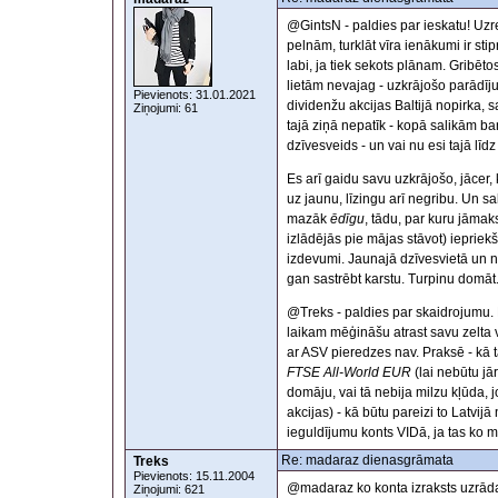
@GintsN - paldies par ieskatu! Uzre
pelnām, turklāt vīra ienākumi ir sti
labi, ja tiek sekots plānam. Gribēto
lietām nevajag - uzkrājošo parādīju 
Pievienots: 31.01.2021
dividenžu akcijas Baltijā nopirka, 
Ziņojumi: 61
tajā ziņā nepatīk - kopā salikām 
dzīvesveids - un vai nu esi tajā līd
Es arī gaidu savu uzkrājošo, jācer,
uz jaunu, līzingu arī negribu. Un s
mazāk
ēdīgu
, tādu, par kuru jāmak
izlādējās pie mājas stāvot) iepriekšē
izdevumi. Jaunajā dzīvesvietā un ne
gan sastrēbt karstu. Turpinu domāt
@Treks - paldies par skaidrojumu. L
laikam mēģināšu atrast savu zelta vi
ar ASV pieredzes nav. Praksē - kā
FTSE All-World EUR
(lai nebūtu jā
domāju, vai tā nebija milzu kļūda,
akcijas) - kā būtu pareizi to Latvi
ieguldījumu konts VIDā, ja tas ko 
Re: madaraz dienasgrāmata
Treks
Pievienots: 15.11.2004
@madaraz ko konta izraksts uzrāda
Ziņojumi: 621