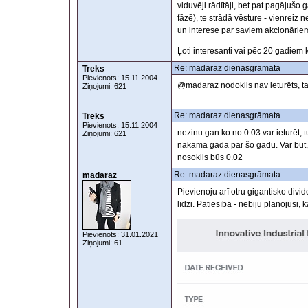
viduvēji rādītāji, bet pat pagājušo
fāzē), te strādā vēsture - vienreiz 
un interese par saviem akcionāriem i
Ļoti interesanti vai pēc 20 gadiem 
Re: madaraz dienasgrāmata
Treks
Pievienots: 15.11.2004
@madaraz nodoklis nav ieturēts, t
Ziņojumi: 621
Re: madaraz dienasgrāmata
Treks
Pievienots: 15.11.2004
nezinu gan ko no 0.03 var ieturēt, t
Ziņojumi: 621
nākamā gadā par šo gadu. Var būt, 
nosoklis būs 0.02
Re: madaraz dienasgrāmata
madaraz
Pievienoju arī otru gigantisko divi
līdzi. Patiesībā - nebiju plānojusi,
Pievienots: 31.01.2021
Ziņojumi: 61