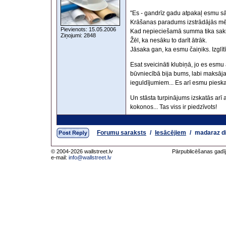
"Es - gandrīz gadu atpakaļ esmu sāci
Krāšanas paradums izstrādājās mēģ
Pievienots: 15.05.2006
Kad nepieciešamā summa tika sakr
Ziņojumi: 2848
Žēl, ka nesāku to darīt ātrāk.
Jāsaka gan, ka esmu čaiņiks. Izglītī
Esat sveicināti klubiņā, jo es esmu
būvniecībā bija bums, labi maksāja,
ieguldījumiem... Es arī esmu pieska
Un stāsta turpinājums izskatās arī
kokonos... Tas viss ir piedzīvots!
Forumu saraksts
/
Iesācējiem
/
madaraz d
© 2004-2026 wallstreet.lv
Pārpublicēšanas gadīj
e-mail:
info@wallstreet.lv