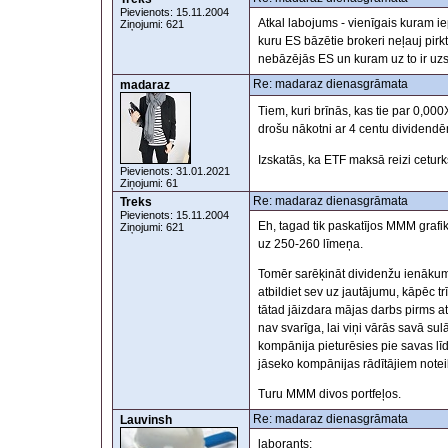
Pievienots: 15.11.2004
Atkal labojums - vienīgais kuram 
Ziņojumi: 621
kuru ES bāzētie brokeri neļauj pirkt
nebāzējās ES un kuram uz to ir uzs
Re: madaraz dienasgrāmata
madaraz
Tiem, kuri brīnās, kas tie par 0,000X
drošu nākotni ar 4 centu dividendē
Izskatās, ka ETF maksā reizi cetur
Pievienots: 31.01.2021
Ziņojumi: 61
Re: madaraz dienasgrāmata
Treks
Pievienots: 15.11.2004
Eh, tagad tik paskatījos MMM grafi
Ziņojumi: 621
uz 250-260 līmeņa.
Tomēr sarēķināt dividenžu ienākumu
atbildiet sev uz jautājumu, kāpēc t
tātad jāizdara mājas darbs pirms 
nav svarīga, lai viņi vārās savā su
kompānija pieturēsies pie savas līdz
jāseko kompānijas rādītājiem noteik
Turu MMM divos portfeļos.
Re: madaraz dienasgrāmata
Lauvinsh
laborants: