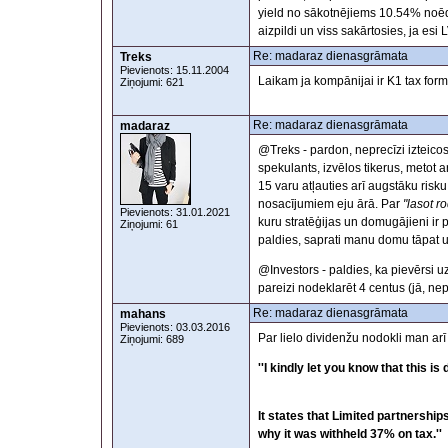
yield no sākotnējiems 10.54% noē
aizpildi un viss sakārtosies, ja es
Re: madaraz dienasgrāmata
Treks
Pievienots: 15.11.2004
Laikam ja kompānijai ir K1 tax for
Ziņojumi: 621
Re: madaraz dienasgrāmata
madaraz
@Treks - pardon, neprecīzi izteicos
spekulants, izvēlos tikerus, metot a
15 varu atļauties arī augstāku risku
nosacījumiem eju ārā. Par
"lasot r
Pievienots: 31.01.2021
kuru stratēģijas un domugājieni ir p
Ziņojumi: 61
paldies, saprati manu domu tāpat u
@Investors - paldies, ka pievērsi 
pareizi nodeklarēt 4 centus (jā, ne
Re: madaraz dienasgrāmata
mahans
Pievienots: 03.03.2016
Par lielo dividenžu nodokli man arī
Ziņojumi: 689
''I kindly let you know that this is
It states that Limited partnershi
why it was withheld 37% on tax.''