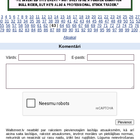
3
4
5
6
7
8
9
10
11
12
13
14
15
16
17
18
19
20
21
22
23
24
25
26
27
30
31
32
33
34
35
36
37
38
39
40
41
42
43
44
45
46
47
48
49
50
51
5
55
56
57
58
59
60
61
62
[
63
]
64
65
66
67
68
69
70
71
72
73
74
75
76
79
80
81
82
83
84
85
86
87
88
89
90
91
92
93
94
95
96
97
98
99
100
Atpakaļ
Komentāri
Vārds:
E-pasts:
Wallstreet.lv neatbild par rakstiem pievienotajām lasītāju atsauksmēm, kā arī
aicina saita lasītājus, rakstot atsauksmes, ievērot morāles un pieklājības normas,
nekurināt un neaicināt uz rasu naidu, iztikt bez rupjībām. Lūguma neievērošanas