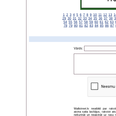
1
2
3
4
5
6
7
8
9
10
11
12
13
1
29
30
31
32
33
34
35
36
37
38
3
54
55
56
57
58
59
60
61
62
63
78
79
80
81
82
83
84
85
86
87
Vārds:
Wallstreet.lv neatbild par rak
aicina saita lasītājus, rakstot 
nekurināt un neaicināt uz rasu 