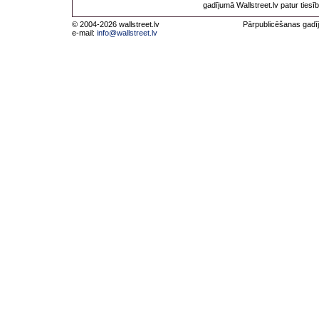
gadījumā Wallstreet.lv patur tiesī
© 2004-2026 wallstreet.lv
Pārpublicēšanas gadīj
e-mail:
info@wallstreet.lv