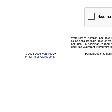
Wallstreet.lv neatbild par rak
aicina saita lasītājus, rakstot 
nekurināt un neaicināt uz rasu 
gadījumā Wallstreet.lv patur tiesī
© 2004-2026 wallstreet.lv
Pārpublicēšanas gadīj
e-mail:
info@wallstreet.lv