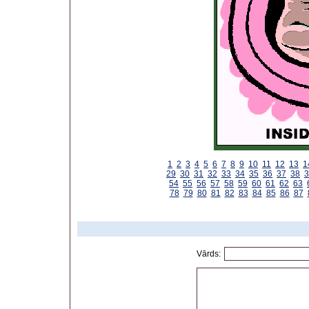
1
2
3
4
5
6
7
8
9
10
11
12
13
1
29
30
31
32
33
34
35
36
37
38
3
54
55
56
57
58
59
60
61
62
63
78
79
80
81
82
83
84
85
86
87
Vārds: